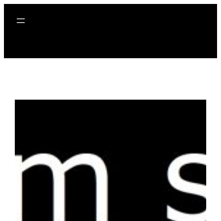
Spring
til
indhold