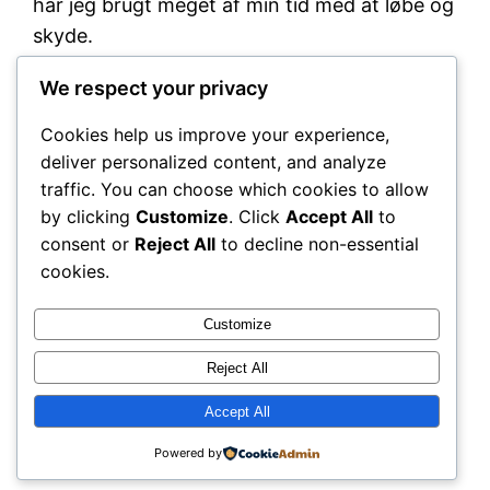
har jeg brugt meget af min tid med at løbe og
skyde.
Jeg har formået at vinde mesterskaber i både
We respect your privacy
Atletik (Amagermesterskab) og Militær Hurtig
Cookies help us improve your experience,
Skydning .22 Åben Klasse
deliver personalized content, and analyze
(Københavnsmesterskab).
traffic. You can choose which cookies to allow
by clicking
Customize
. Click
Accept All
to
consent or
Reject All
to decline non-essential
cookies.
Customize
Reject All
YuriDK
Copyright 2025
Accept All
Powered by